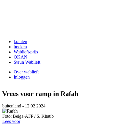
kranten
boeken
Hoofdnavigatie
Wablieft-prijs
OKAN
Steun Wablieft
Over wablieft
Inloggen
Gebruikersmenu
Vrees voor ramp in Rafah
buitenland
- 12 02 2024
Foto: Belga-AFP / S. Khatib
Lees voor