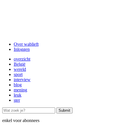
Over wablieft
Inloggen
Gebruikersmenu
overzicht
België
Krantnavigatie
wereld
sport
interview
blog
mening
leuk
ster
enkel voor abonnees