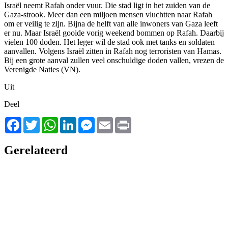
Israël neemt Rafah onder vuur. Die stad ligt in het zuiden van de
Gaza-strook. Meer dan een miljoen mensen vluchtten naar Rafah
om er veilig te zijn. Bijna de helft van alle inwoners van Gaza leeft
er nu. Maar Israël gooide vorig weekend bommen op Rafah. Daarbij
vielen 100 doden. Het leger wil de stad ook met tanks en soldaten
aanvallen. Volgens Israël zitten in Rafah nog terroristen van Hamas.
Bij een grote aanval zullen veel onschuldige doden vallen, vrezen de
Verenigde Naties (VN).
Uit
Deel
Facebook
Twitter
WhatsApp
LinkedIn
Messenger
Email
Print
Gerelateerd